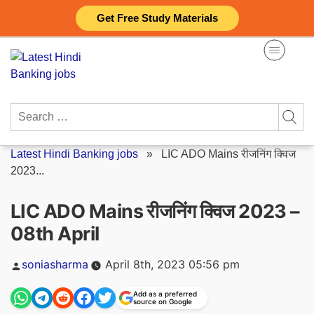
Skip
Get Free Study Materials
to
content
Search
for:
Latest Hindi Banking jobs
»
LIC ADO Mains रीजनिंग क्विज
2023...
LIC ADO Mains रीजनिंग क्विज 2023 –
08th April
Posted
soniasharma
April 8th, 2023 05:56 pm
by
Add as a preferred
source on Google