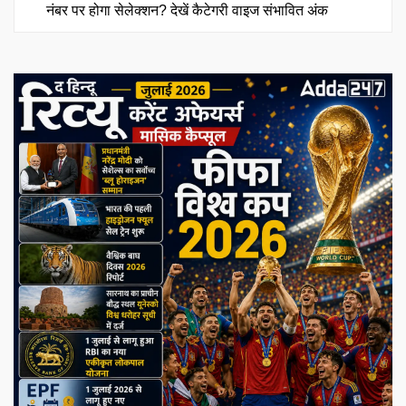
नंबर पर होगा सेलेक्शन? देखें कैटेगरी वाइज संभावित अंक