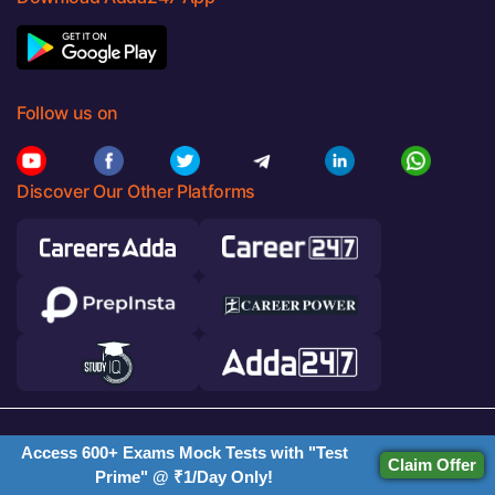
Follow us on
Discover Our Other Platforms
© 2026 Adda247. All rights reserved.
Access 600+ Exams Mock Tests with "Test
Claim Offer
Responsible
Cancellation
Terms &
Privacy
Prime" @ ₹1/Day Only!
Disclosure
& Refunds
Conditions
Policy