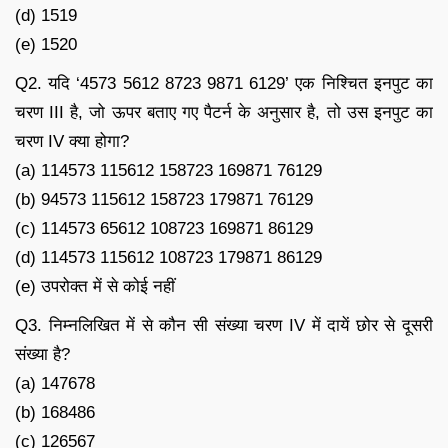
(d) 1519
(e) 1520
Q2. यदि ‘4573 5612 8723 9871 6129’ एक निश्चित इनपुट का
चरण III है, जो ऊपर बताए गए पैटर्न के अनुसार है, तो उस इनपुट का
चरण IV क्या होगा?
(a) 114573 115612 158723 169871 76129
(b) 94573 115612 158723 179871 76129
(c) 114573 65612 108723 169871 86129
(d) 114573 115612 108723 179871 86129
(e) उपरोक्त में से कोई नहीं
Q3. निम्नलिखित में से कौन सी संख्या चरण IV में दायें छोर से दूसरी
संख्या है?
(a) 147678
(b) 168486
(c) 126567