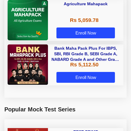
Agriculture Mahapack
Rs 5,059.78
Enroll Now
Bank Maha Pack Plus For IBPS,
SBI, RBI Grade B, SEBI Grade A,
NABARD Grade A and Other Grade
Rs 5,112.50
A & Grade B Bank Exams
Enroll Now
Popular Mock Test Series