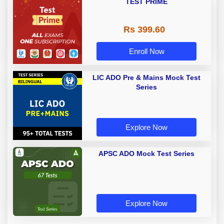
TEST PRIME
Rs 399.60
Enroll Now
LIC ADO Pre & Mains Mock Test
Series
Explore Now
APSC ADO Mock Test Series
Explore Now