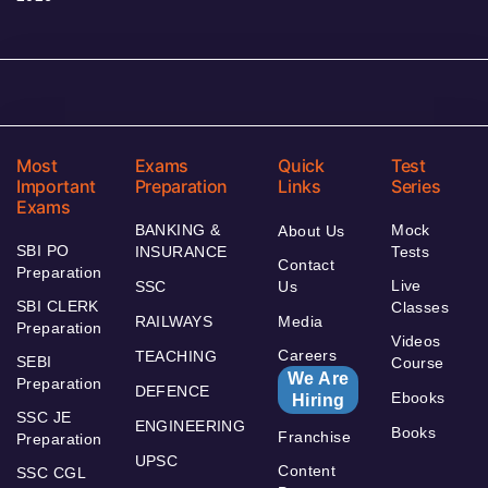
Most
Exams
Quick
Test
Important
Preparation
Links
Series
Exams
BANKING &
Mock
About Us
SBI PO
INSURANCE
Tests
Contact
Preparation
Live
SSC
Us
SBI CLERK
Classes
RAILWAYS
Media
Preparation
Videos
Careers
TEACHING
SEBI
Course
We Are
Preparation
DEFENCE
Ebooks
Hiring
SSC JE
ENGINEERING
Books
Franchise
Preparation
UPSC
Content
SSC CGL