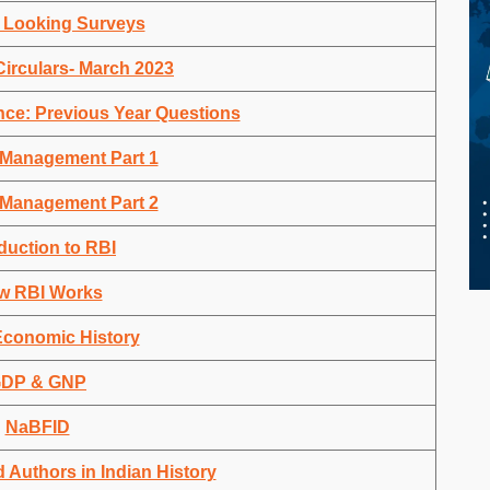
 Looking Surveys
Circulars- March 2023
ce: Previous Year Questions
Management Part 1
Management Part 2
duction to RBI
w RBI Works
Economic History
DP & GNP
NaBFID
 Authors in Indian History