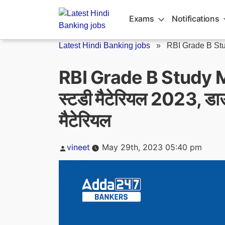
Skip
to
Exams
Notifications
content
Latest Hindi Banking jobs
»
RBI Grade B Stud
RBI Grade B Study Ma
स्टडी मैटेरियल 2023, डा
मैटेरियल
Posted
vineet
May 29th, 2023 05:40 pm
by