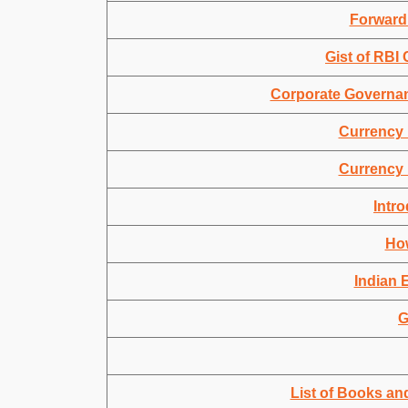
Forward
Gist of RBI 
Corporate Governan
Currency 
Currency 
Intro
Ho
Indian 
G
List of Books and