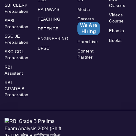
SBI CLERK
Classes
RAILWAYS
Media
Preparation
Videos
Careers
TEACHING
SEBI
Course
We Are
Preparation
DEFENCE
Ebooks
Hiring
SSC JE
ENGINEERING
Books
Franchise
Preparation
UPSC
Content
SSC CGL
Partner
Preparation
RBI
Assistant
RBI
GRADE B
Preparation