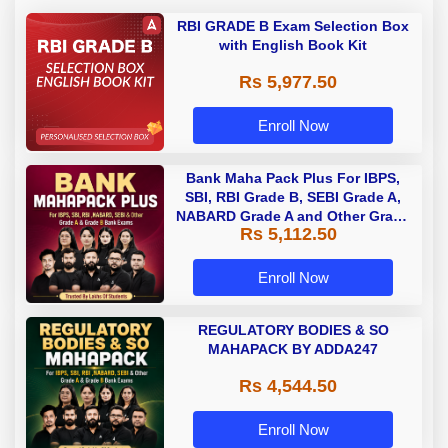
RBI GRADE B Exam Selection Box
with English Book Kit
Rs 5,977.50
Enroll Now
Bank Maha Pack Plus For IBPS,
SBI, RBI Grade B, SEBI Grade A,
NABARD Grade A and Other Grade
Rs 5,112.50
A & Grade B Bank Exams
Enroll Now
REGULATORY BODIES & SO
MAHAPACK BY ADDA247
Rs 4,544.50
Enroll Now