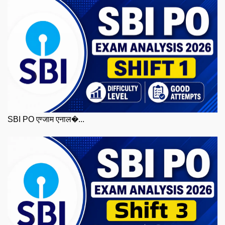
SBI PO एग्जाम एनाल�...