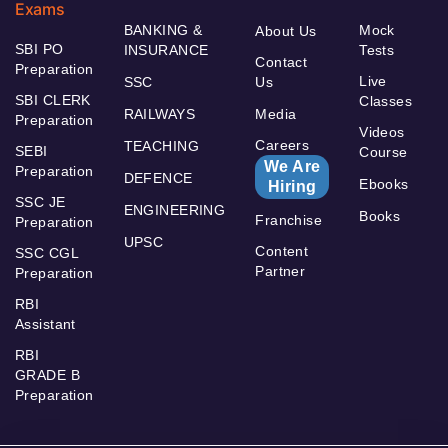
Exams
BANKING &
Mock
About Us
SBI PO
INSURANCE
Tests
Contact
Preparation
Live
SSC
Us
SBI CLERK
Classes
RAILWAYS
Media
Preparation
Videos
Careers
TEACHING
SEBI
Course
We Are
Preparation
DEFENCE
Ebooks
Hiring
SSC JE
ENGINEERING
Books
Franchise
Preparation
UPSC
Content
SSC CGL
Partner
Preparation
RBI
Assistant
RBI
GRADE B
Preparation