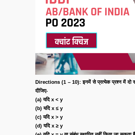
Directions (1 – 10): इनमें से प्रत्येक प्रश्न में द
दीजिए-
(a) यदि x < y
(b) यदि x ≤ y
(c) यदि x > y
(d) यदि x ≥ y
(e) यदि x = y या संबंध स्थापित नहीं किया जा सकता ह