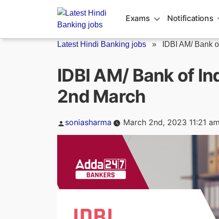
Skip
to
Exams
Notifications
content
Latest Hindi Banking jobs
»
IDBI AM/ Bank of
IDBI AM/ Bank of Indi
2nd March
Posted
soniasharma
March 2nd, 2023 11:21 a
by