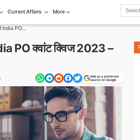
Search
Current Affairs
More
for:
 India PO...
a PO क्वांट क्विज 2023 –
Add as a preferred
m
source on Google