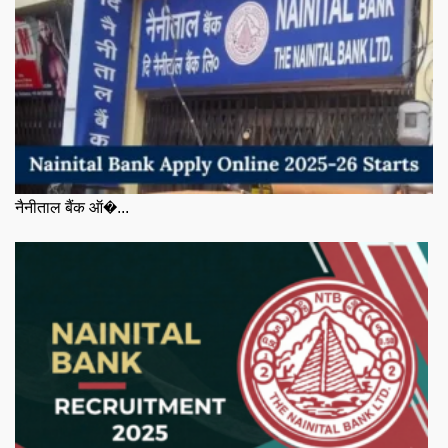
नैनीताल बैंक ऑ�...