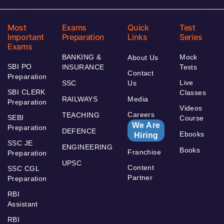
Most
Exams
Quick
Test
Important
Preparation
Links
Series
Exams
BANKING &
Mock
About Us
SBI PO
INSURANCE
Tests
Contact
Preparation
Live
SSC
Us
SBI CLERK
Classes
RAILWAYS
Media
Preparation
Videos
Careers
TEACHING
SEBI
Course
We Are
Preparation
DEFENCE
Ebooks
Hiring
SSC JE
ENGINEERING
Books
Franchise
Preparation
UPSC
Content
SSC CGL
Partner
Preparation
RBI
Assistant
RBI