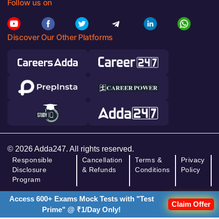
Follow us on
Discover Our Other Platforms
© 2026 Adda247. All rights reserved.
Responsible
Cancellation
Terms &
Privacy
Disclosure
& Refunds
Conditions
Policy
Program
Access 600+ Exams Mock Tests with "Test
Claim Offer
Prime" @ ₹1/Day Only!