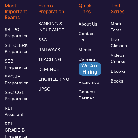
Most
Exams
Quick
Test
Important
Preparation
Links
Series
Exams
BANKING &
Mock
About Us
SBI PO
INSURANCE
Tests
Contact
Preparation
Live
SSC
Us
SBI CLERK
Classes
RAILWAYS
Media
Preparation
Videos
Careers
TEACHING
SEBI
Course
We Are
Preparation
DEFENCE
Ebooks
Hiring
SSC JE
ENGINEERING
Books
Franchise
Preparation
UPSC
Content
SSC CGL
Partner
Preparation
RBI
Assistant
RBI
GRADE B
Preparation