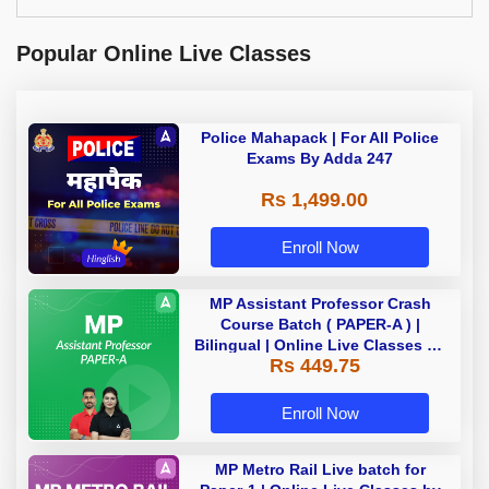
Popular Online Live Classes
Police Mahapack | For All Police
Exams By Adda 247
Rs 1,499.00
Enroll Now
MP Assistant Professor Crash
Course Batch ( PAPER-A ) |
Bilingual | Online Live Classes by
Rs 449.75
Adda 247
Enroll Now
MP Metro Rail Live batch for