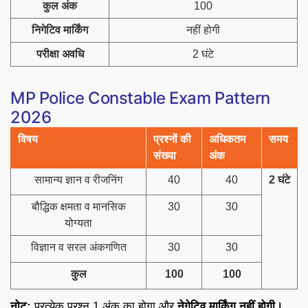
कुल अंक
100
निगेटिव मार्किंग
नहीं होगी
परीक्षा अवधि
2 घंटे
MP Police Constable Exam Pattern
2026
विषय
प्रश्नों की
अधिकतम
समय
संख्या
अंक
सामान्य ज्ञान व रीजनिंग
40
40
2 घंटे
बौद्धिक क्षमता व मानसिक
30
30
योग्यता
विज्ञान व सरल अंकगणित
30
30
कुल
100
100
नोट:
प्रत्येक प्रश्न 1 अंक का होगा और
नेगेटिव मार्किंग नहीं होगी।