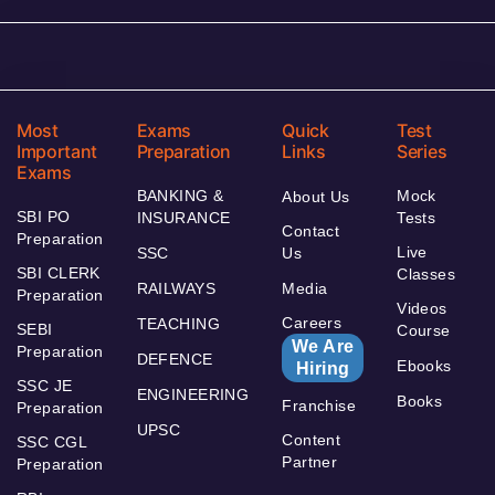
Most
Exams
Quick
Test
Important
Preparation
Links
Series
Exams
BANKING &
Mock
About Us
SBI PO
INSURANCE
Tests
Contact
Preparation
Live
SSC
Us
SBI CLERK
Classes
RAILWAYS
Media
Preparation
Videos
Careers
TEACHING
SEBI
Course
We Are
Preparation
DEFENCE
Ebooks
Hiring
SSC JE
ENGINEERING
Books
Franchise
Preparation
UPSC
Content
SSC CGL
Partner
Preparation