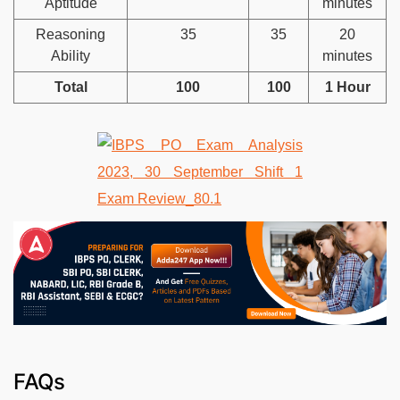
Aptitude
minutes
Reasoning
35
35
20
Ability
minutes
Total
100
100
1 Hour
FAQs