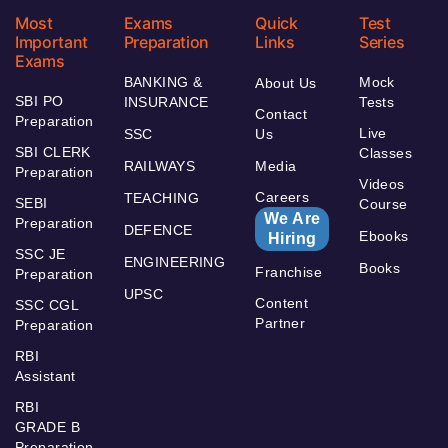
Most
Exams
Quick
Test
Important
Preparation
Links
Series
Exams
BANKING &
Mock
About Us
SBI PO
INSURANCE
Tests
Contact
Preparation
Live
SSC
Us
SBI CLERK
Classes
RAILWAYS
Media
Preparation
Videos
Careers
TEACHING
SEBI
Course
We Are
Preparation
DEFENCE
Ebooks
Hiring
SSC JE
ENGINEERING
Books
Franchise
Preparation
UPSC
Content
SSC CGL
Partner
Preparation
RBI
Assistant
RBI
GRADE B
Preparation