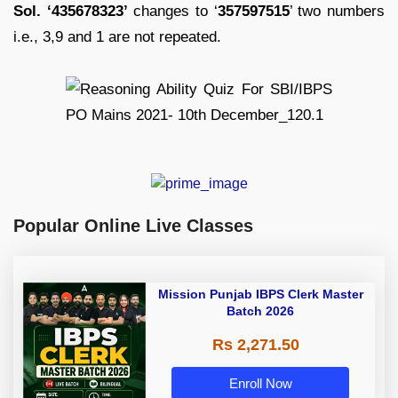
Sol. ‘435678323’
changes to ‘
357597515
’ two numbers
i.e., 3,9 and 1 are not repeated.
Popular Online Live Classes
Mission Punjab IBPS Clerk Master
Batch 2026
Rs 2,271.50
Enroll Now