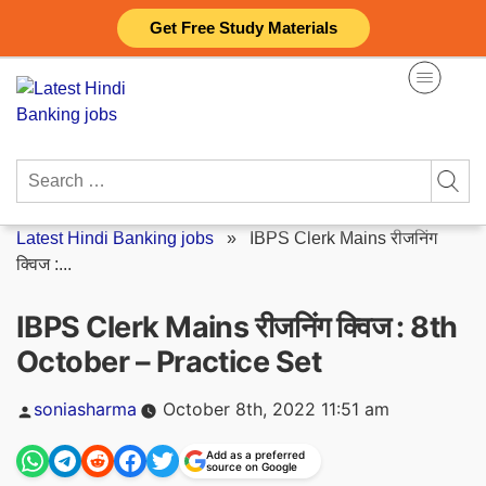
Skip
Get Free Study Materials
to
content
Search
for:
Latest Hindi Banking jobs
»
IBPS Clerk Mains रीजनिंग
क्विज :...
IBPS Clerk Mains रीजनिंग क्विज : 8th
October – Practice Set
Posted
soniasharma
October 8th, 2022 11:51 am
by
Add as a preferred
source on Google