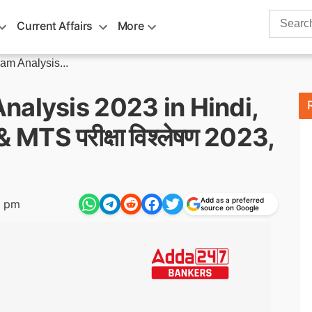
Search
Current Affairs
More
for:
m Analysis...
nalysis 2023 in Hindi,
ट & MTS परीक्षा विश्लेषण 2023,
Add as a preferred
8 pm
source on Google