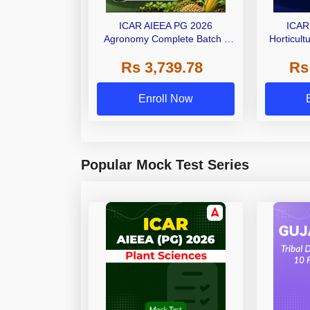
ICAR AIEEA PG 2026
ICAR
Agronomy Complete Batch |
Horticult
Online Live Classes By
Onlin
Rs 3,739.78
Rs
Adda247
Enroll Now
Popular Mock Test Series