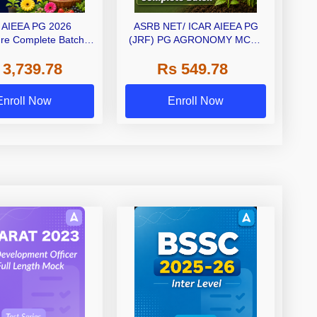
 AIEEA PG 2026
ASRB NET/ ICAR AIEEA PG
ure Complete Batch |
(JRF) PG AGRONOMY MCQs
e Live Classes By
& Revision Batch | Recorded
 3,739.78
Rs 549.78
Adda247
Classes By Adda247
Enroll Now
Enroll Now