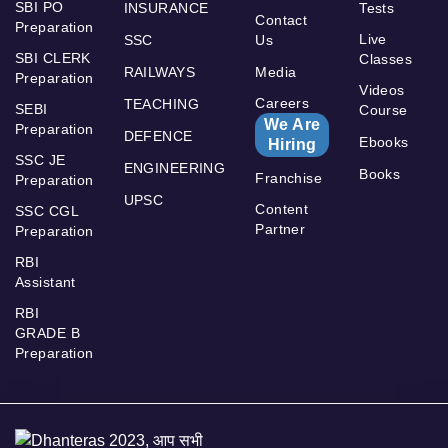
SBI PO
INSURANCE
Tests
Contact
Preparation
Live
SSC
Us
SBI CLERK
Classes
RAILWAYS
Media
Preparation
Videos
Careers
TEACHING
SEBI
Course
We Are
Preparation
DEFENCE
Ebooks
Hiring
SSC JE
ENGINEERING
Books
Franchise
Preparation
UPSC
Content
SSC CGL
Partner
Preparation
RBI
Assistant
RBI
GRADE B
Preparation