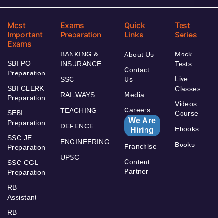
Most
Exams
Quick
Test
Important
Preparation
Links
Series
Exams
BANKING &
Mock
About Us
SBI PO
INSURANCE
Tests
Contact
Preparation
Live
SSC
Us
SBI CLERK
Classes
RAILWAYS
Media
Preparation
Videos
Careers
TEACHING
SEBI
Course
We Are
Preparation
DEFENCE
Ebooks
Hiring
SSC JE
ENGINEERING
Books
Franchise
Preparation
UPSC
Content
SSC CGL
Partner
Preparation
RBI
Assistant
RBI