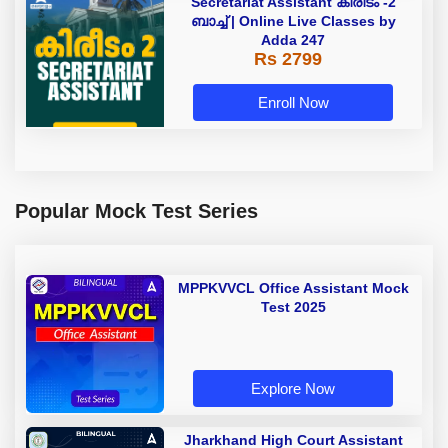
Secretariat Assistant കിരീടം -2
ബാച്ച് | Online Live Classes by
Adda 247
Rs 2799
Enroll Now
Popular Mock Test Series
MPPKVVCL Office Assistant Mock
Test 2025
Explore Now
Jharkhand High Court Assistant