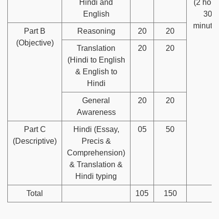
Hindi and
(2 hour
English
30
minutes
Part B
Reasoning
20
20
(Objective)
Translation
20
20
(Hindi to English
& English to
Hindi
General
20
20
Awareness
Part C
Hindi (Essay,
05
50
(Descriptive)
Precis &
Comprehension)
& Translation &
Hindi typing
Total
105
150