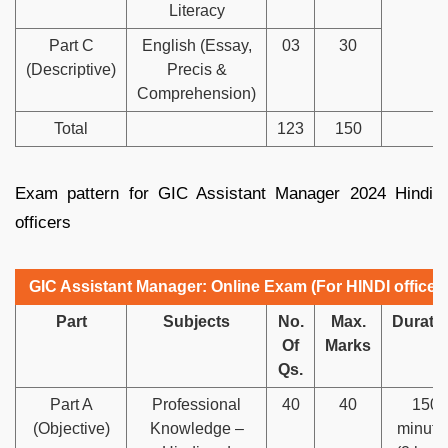
Literacy
Part C
English (Essay,
03
30
(Descriptive)
Precis &
Comprehension)
Total
123
150
Exam pattern for GIC Assistant Manager 2024 Hindi
officers
GIC Assistant Manager: Online Exam (For HINDI officers
Part
Subjects
No.
Max.
Durati
Of
Marks
Qs.
Part A
Professional
40
40
150
(Objective)
Knowledge –
minute