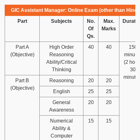
GIC Assistant Manager: Online Exam (other than Hindi
Part
Subjects
No.
Max.
Durati
Of
Marks
Qs.
Part A
High Order
40
40
150
(Objective)
Reasoning
minute
Ability/Critical
(2 hour
Thinking
30
minutes
Part B
Reasoning
20
20
(Objective)
English
25
25
General
20
20
Awareness
Numerical
15
15
Ability &
Computer