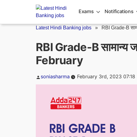
Skip
to
Exams
Notifications
content
Latest Hindi Banking jobs
»
RBI Grade-B सामा
RBI Grade-B सामान्य 
February
Posted
soniasharma
February 3rd, 2023 07:18
by