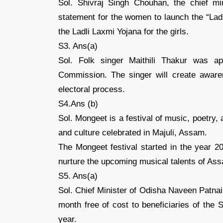
Sol. Shivraj Singh Chouhan, the chief m
statement for the women to launch the “Ladl
the Ladli Laxmi Yojana for the girls.
S3. Ans(a)
Sol. Folk singer Maithili Thakur was ap
Commission. The singer will create awaren
electoral process.
S4.Ans (b)
Sol. Mongeet is a festival of music, poetry, 
and culture celebrated in Majuli, Assam.
The Mongeet festival started in the year 
nurture the upcoming musical talents of As
S5. Ans(a)
Sol. Chief Minister of Odisha Naveen Patnaik 
month free of cost to beneficiaries of the
year.