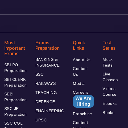
Most
Exams
Quick
Test
Important
Preparation
Links
Series
Exams
BANKING &
Mock
About Us
SBI PO
INSURANCE
Tests
Contact
Preparation
Live
SSC
Us
SBI CLERK
Classes
RAILWAYS
Media
Preparation
Videos
Careers
TEACHING
SEBI
Course
We Are
Preparation
DEFENCE
Ebooks
Hiring
SSC JE
ENGINEERING
Books
Franchise
Preparation
UPSC
Content
SSC CGL