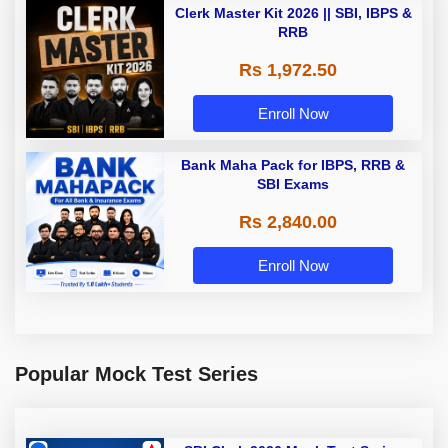
Clerk Master Kit 2026 || SBI, IBPS &
RRB
Rs 1,972.50
Enroll Now
Bank Maha Pack for IBPS, RRB &
SBI Exams
Rs 2,840.00
Enroll Now
Popular Mock Test Series