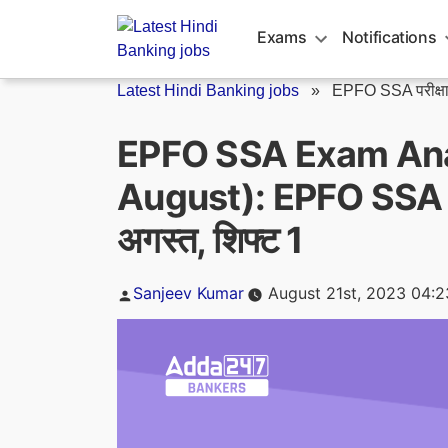
Skip
to
Exams
Notifications
content
Latest Hindi Banking jobs
»
EPFO SSA परीक्षा 
EPFO SSA Exam Ana
August): EPFO SSA परी
अगस्त, शिफ्ट 1
Posted
Sanjeev Kumar
August 21st, 2023 04:
by