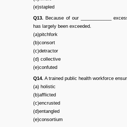
(e)stapled
Q13.
Because of our ____________ excesses
has largely been exceeded.
(a)pitchfork
(b)consort
(c)detractor
(d) collective
(e)confuted
Q14.
A trained public health workforce ensu
(a) holistic
(b)afflicted
(c)encrusted
(d)entangled
(e)consortium