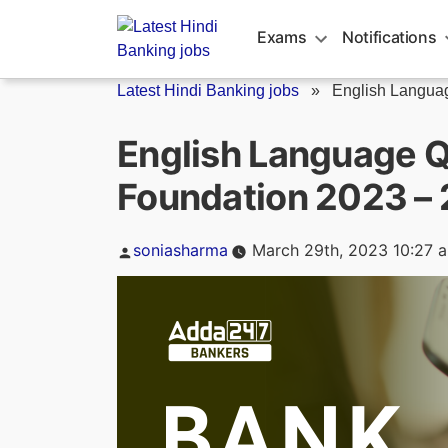
Skip
to
Exams
Notifications
content
Latest Hindi Banking jobs
»
English Languag
English Language Q
Foundation 2023 –
Posted
soniasharma
March 29th, 2023 10:27 
by