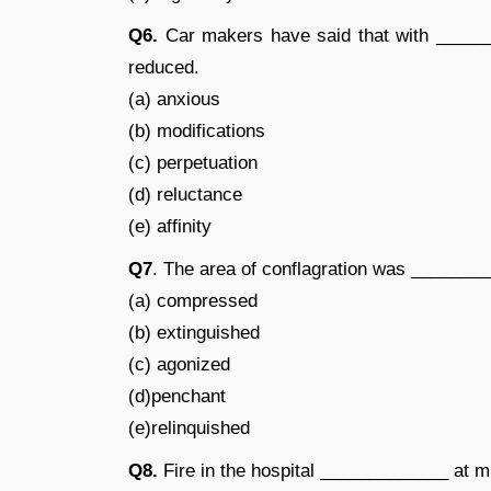
Q6.
Car makers have said that with _______
reduced.
(a) anxious
(b) modifications
(c) perpetuation
(d) reluctance
(e) affinity
Q7
. The area of conflagration was ________
(a) compressed
(b) extinguished
(c) agonized
(d)penchant
(e)relinquished
Q8.
Fire in the hospital _____________ at mi