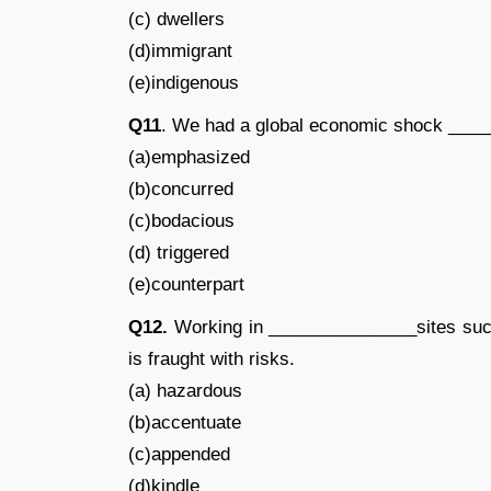
(c) dwellers
(d)immigrant
(e)indigenous
Q11
. We had a global economic shock ____
(a)emphasized
(b)concurred
(c)bodacious
(d) triggered
(e)counterpart
Q12.
Working in _______________sites such
is fraught with risks.
(a) hazardous
(b)accentuate
(c)appended
(d)kindle