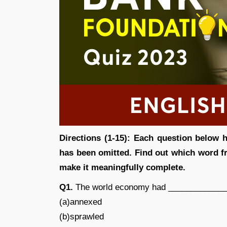
Directions (1-15): Each question below 
has been omitted. Find out which word fr
make it meaningfully complete.
Q1.
The world economy had _____________si
(a)annexed
(b)sprawled