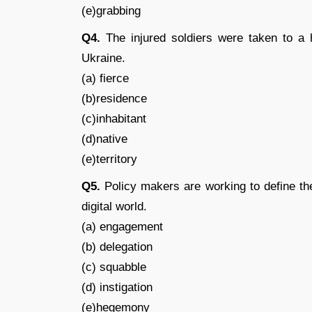
(e)grabbing
Q4.
The injured soldiers were taken to a h
Ukraine.
(a) fierce
(b)residence
(c)inhabitant
(d)native
(e)territory
Q5.
Policy makers are working to define th
digital world.
(a) engagement
(b) delegation
(c) squabble
(d) instigation
(e)hegemony