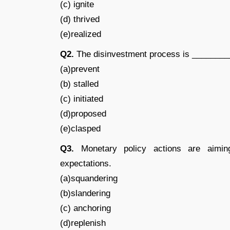
(c) ignite
(d) thrived
(e)realized
Q2.
The disinvestment process is __________
(a)prevent
(b) stalled
(c) initiated
(d)proposed
(e)clasped
Q3.
Monetary policy actions are aiming 
expectations.
(a)squandering
(b)slandering
(c) anchoring
(d)replenish