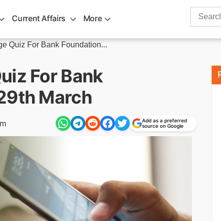
Search
Current Affairs
More
for:
e Quiz For Bank Foundation...
uiz For Bank
 29th March
Add as a preferred
am
source on Google