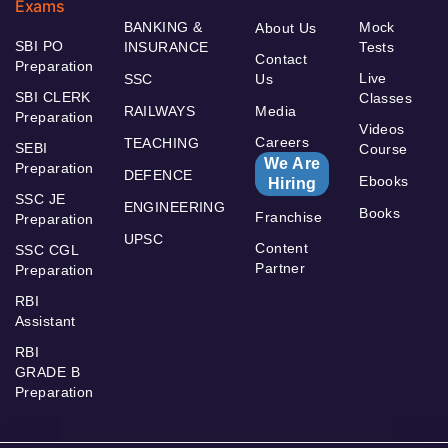
Exams
BANKING &
Mock
About Us
SBI PO
INSURANCE
Tests
Contact
Preparation
Live
SSC
Us
SBI CLERK
Classes
RAILWAYS
Media
Preparation
Videos
Careers
TEACHING
SEBI
Course
We Are
Preparation
DEFENCE
Ebooks
Hiring
SSC JE
ENGINEERING
Books
Franchise
Preparation
UPSC
Content
SSC CGL
Partner
Preparation
RBI
Assistant
RBI
GRADE B
Preparation