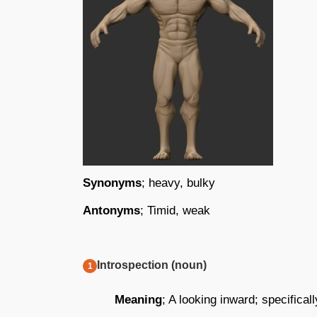
Synonyms
; heavy, bulky
Antonyms
; Timid, weak
Introspection (noun)
Meaning
; A looking inward; specifical