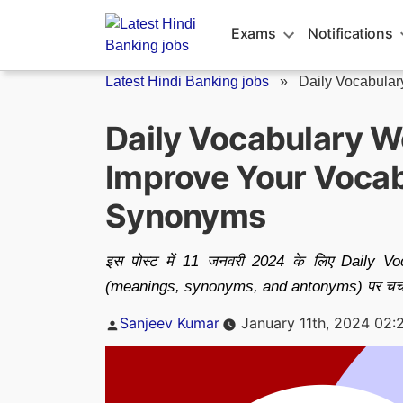
Skip
to
Exams
Notifications
content
Latest Hindi Banking jobs
»
Daily Vocabula
Daily Vocabulary W
Improve Your Voca
Synonyms
इस पोस्ट में 11 जनवरी 2024 के लिए Daily Vo
(meanings, synonyms, and antonyms) पर चर्चा
Posted
Sanjeev Kumar
January 11th, 2024 02:
by