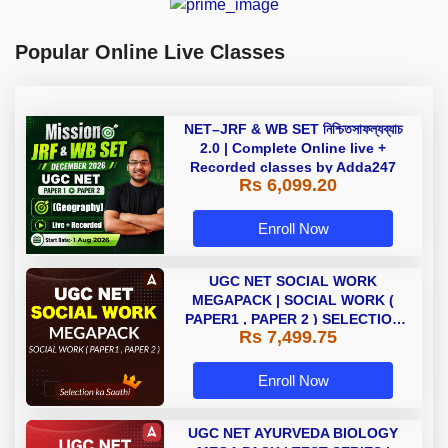
Popular Online Live Classes
NET–JRF & WB SET নিশ্চিতসাফল্যব্যাচ
2.0 | Complete Online live +
Recorded classes by Adda247
Rs 6,099.20
Enroll Now
UGC NET SOCIAL WORK
MEGAPACK | SOCIAL WORK (
PAPER1 , PAPER 2 ) SELECTION
Rs 7,499.75
KA SAATHI
Enroll Now
UGC NET AYURVEDA BIOLOGY