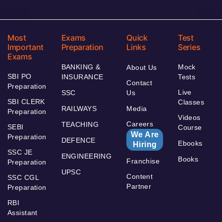
Most
Exams
Quick
Test
Important
Preparation
Links
Series
Exams
BANKING &
Mock
About Us
SBI PO
INSURANCE
Tests
Contact
Preparation
Live
SSC
Us
SBI CLERK
Classes
RAILWAYS
Media
Preparation
Videos
Careers
TEACHING
SEBI
Course
We Are
Preparation
DEFENCE
Ebooks
Hiring
SSC JE
ENGINEERING
Books
Franchise
Preparation
UPSC
Content
SSC CGL
Partner
Preparation
RBI
Assistant