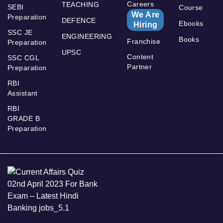
Careers
TEACHING
SEBI
Course
We Are
Preparation
DEFENCE
Ebooks
Hiring
SSC JE
ENGINEERING
Books
Franchise
Preparation
UPSC
Content
SSC CGL
Partner
Preparation
RBI
Assistant
RBI
GRADE B
Preparation