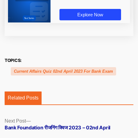
Explore Now
TOPICS:
Current Affairs Quiz 02nd April 2023 For Bank Exam
Related Posts
Posts
Next
Next Post
post:
Bank Foundation रीजनिंग क्विज 2023 – 02nd April
navigation