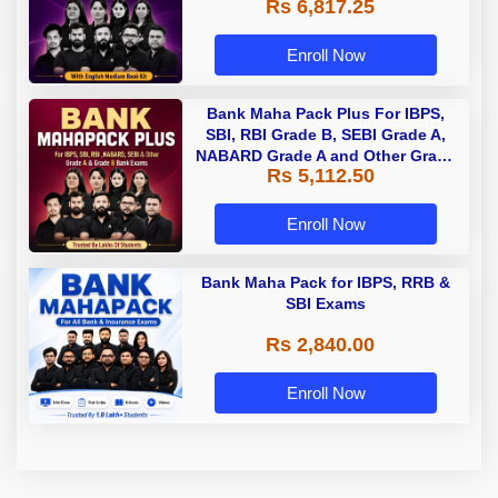
Rs 6,817.25
Enroll Now
Bank Maha Pack Plus For IBPS,
SBI, RBI Grade B, SEBI Grade A,
NABARD Grade A and Other Grade
Rs 5,112.50
A & Grade B Bank Exams
Enroll Now
Bank Maha Pack for IBPS, RRB &
SBI Exams
Rs 2,840.00
Enroll Now