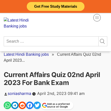
Skip
Get Free Study Materials
to
content
Search
for:
Latest Hindi Banking jobs
»
Current Affairs Quiz 02nd
April 2023...
Current Affairs Quiz 02nd April
2023 For Bank Exam
Posted
soniasharma
April 2nd, 2023 09:41 am
by
Add as a preferred
source on Google