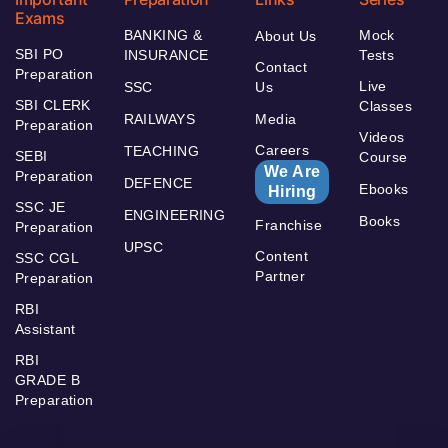
Exams
BANKING &
Mock
About Us
SBI PO
INSURANCE
Tests
Contact
Preparation
Live
SSC
Us
SBI CLERK
Classes
RAILWAYS
Media
Preparation
Videos
Careers
TEACHING
SEBI
Course
We Are
Preparation
DEFENCE
Ebooks
Hiring
SSC JE
ENGINEERING
Books
Franchise
Preparation
UPSC
Content
SSC CGL
Partner
Preparation
RBI
Assistant
RBI
GRADE B
Preparation