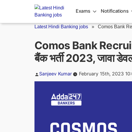
Skip
to
Exams
Notifications
content
Latest Hindi Banking jobs
»
Comos Bank Recr
Comos Bank Recrui
बैंक भर्ती 2023, जावा डेवल
Posted
Sanjeev Kumar
February 15th, 2023 10
by