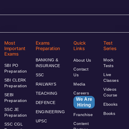
Most
Exams
Quick
Test
Important
Preparation
Links
Series
Exams
BANKING &
Mock
About Us
SBI PO
INSURANCE
Tests
Contact
Preparation
Live
SSC
Us
SBI CLERK
Classes
RAILWAYS
Media
Preparation
Videos
Careers
TEACHING
SEBI
Course
We Are
Preparation
DEFENCE
Ebooks
Hiring
SSC JE
ENGINEERING
Books
Franchise
Preparation
UPSC
Content
SSC CGL