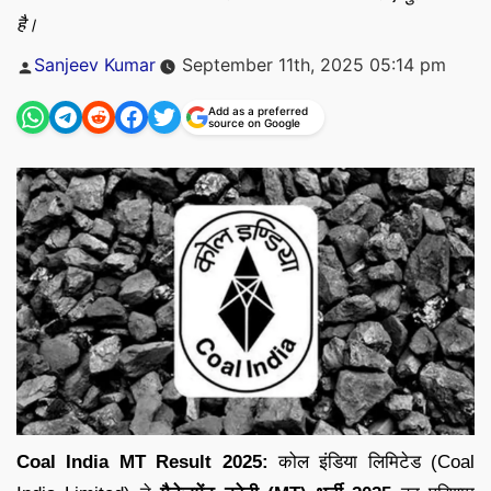
है।
Posted
Sanjeev Kumar
September 11th, 2025 05:14 pm
by
Add as a preferred
source on Google
Coal India MT Result 2025:
कोल इंडिया लिमिटेड (Coal