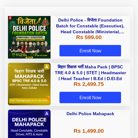
Delhi Police - विजेता Foundation
Batch for Constable (Executive),
Head Constable (Ministerial,
Rs 599.00
AWO/TPO) & more with Test Series
and Ebook | Hinglish | Online Live
Classes by Adda 247
Enroll Now
बिहार शिक्षक भर्ती Maha Pack | BPSC
TRE 4.0 & 5.0 | STET | Headmaster
| Head Teacher | B.Ed | D.El.Ed
Rs 2,499.75
Enroll Now
Delhi Police Mahapack
Rs 1,499.00