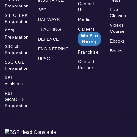
INSURANCE
Tests
Contact
Preparation
Live
SSC
Us
SBI CLERK
Classes
RAILWAYS
Media
Preparation
Videos
Careers
TEACHING
SEBI
Course
We Are
Preparation
DEFENCE
Ebooks
Hiring
SSC JE
ENGINEERING
Books
Franchise
Preparation
UPSC
Content
SSC CGL
Partner
Preparation
RBI
Assistant
RBI
GRADE B
Preparation