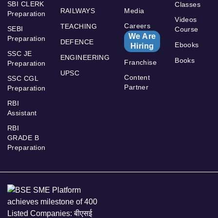
SBI CLERK
Classes
RAILWAYS
Media
Preparation
Videos
Careers
TEACHING
SEBI
Course
We Are
Preparation
DEFENCE
Ebooks
Hiring
SSC JE
ENGINEERING
Books
Franchise
Preparation
UPSC
Content
SSC CGL
Partner
Preparation
RBI
Assistant
RBI
GRADE B
Preparation