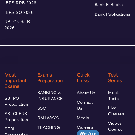
IBPS RRB 2026
Bank E-Books
IBPS SO 2026
Bank Publications
RBI Grade B
2026
Most
Exams
Quick
Test
Important
Preparation
Links
Series
Exams
BANKING &
Mock
About Us
SBI PO
INSURANCE
Tests
Contact
Preparation
Live
SSC
Us
SBI CLERK
Classes
RAILWAYS
Media
Preparation
Videos
Careers
TEACHING
SEBI
Course
We Are
Preparation