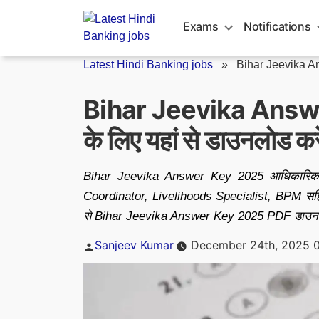
Skip
to
Exams
Notifications
content
Latest Hindi Banking jobs
»
Bihar Jeevika 
Bihar Jeevika Answer
के लिए यहां से डाउनलोड 
Bihar Jeevika Answer Key 2025 आधिकारिक 
Coordinator, Livelihoods Specialist, BPM सहित व
से Bihar Jeevika Answer Key 2025 PDF डाउनल
Posted
Sanjeev Kumar
December 24th, 2025 0
by