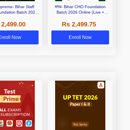
upreme- Bihar Staff
मगध- Bihar CHO Foundation
undation Batch 2026
Batch 2026 Online (Live +
ive + Recorded) Batch
Recorded) Batch by Adda247
 2,499.00
Rs 2,499.75
by Adda247
Enroll Now
Enroll Now