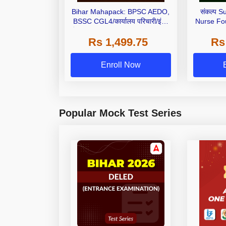
Bihar Mahapack: BPSC AEDO,
संकल्प S
BSSC CGL4/कार्यालय परिचारी/इंटर
Nurse Fo
लेवल (10+2), SI/Constable, Civil
Online (L
Rs 1,499.75
Rs
Court, B.Ed. D.El.Ed. & More
Enroll Now
Popular Mock Test Series