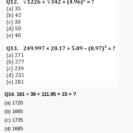
Q14. 161 ÷ 39 + 111.95 × 15 = ?
(a) 1720
(b) 1665
(c) 1735
(d) 1685