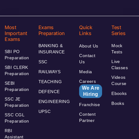
Most
Exams
Quick
Test
Important
Preparation
Links
Series
Exams
BANKING &
Mock
About Us
SBI PO
INSURANCE
Tests
Contact
Preparation
Live
SSC
Us
SBI CLERK
Classes
RAILWAYS
Media
Preparation
Videos
Careers
TEACHING
SEBI
Course
We Are
Preparation
DEFENCE
Ebooks
Hiring
SSC JE
ENGINEERING
Books
Franchise
Preparation
UPSC
Content
SSC CGL
Partner
Preparation
RBI
Assistant