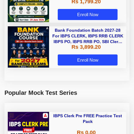
Rs 1,799.20
Classes By Adda247
Enroll Now
Bank Foundation Batch 2027-28
For IBPS CLERK, IBPS RRB CLERK
IBPS PO, IBPS RRB PO, SBI Clerk,
Rs 3,899.20
and Insurance with Books |
Bengali | Online Live Classes by
Adda 247
Enroll Now
Popular Mock Test Series
IBPS Clerk Pre FREE Practice Test
Pack
Rs 0.00