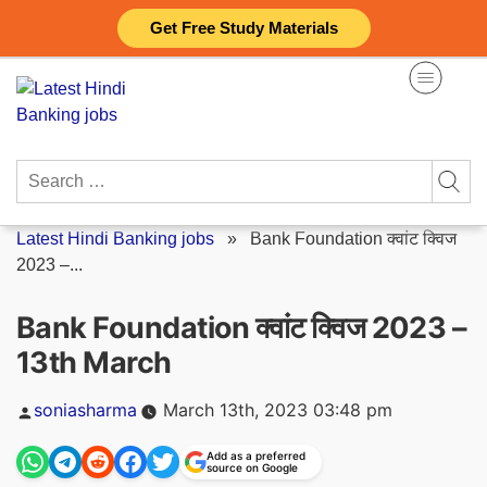
Skip
Get Free Study Materials
to
content
Search
for:
Latest Hindi Banking jobs
»
Bank Foundation क्वांट क्विज
2023 –...
Bank Foundation क्वांट क्विज 2023 –
13th March
Posted
soniasharma
March 13th, 2023 03:48 pm
by
Add as a preferred
source on Google