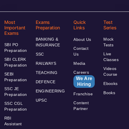
Most
Exams
Quick
Test
Important
Preparation
Links
Series
Exams
BANKING &
Mock
About Us
SBI PO
INSURANCE
Tests
Contact
Preparation
Live
SSC
Us
SBI CLERK
Classes
RAILWAYS
Media
Preparation
Videos
Careers
TEACHING
SEBI
Course
We Are
Preparation
DEFENCE
Ebooks
Hiring
SSC JE
ENGINEERING
Books
Franchise
Preparation
UPSC
Content
SSC CGL
Partner
Preparation
RBI
Assistant