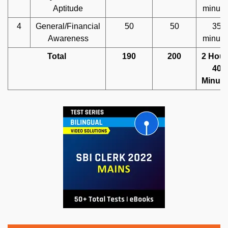
Aptitude
minute
4
General/Financial
50
50
35
Awareness
minute
Total
190
200
2 Hour
40
Minute