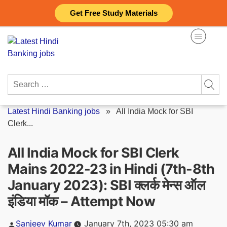
Skip
Get Free Study Materials
to
content
Search
for:
Latest Hindi Banking jobs
»
All India Mock for SBI
Clerk...
All India Mock for SBI Clerk
Mains 2022-23 in Hindi (7th-8th
January 2023): SBI क्लर्क मेन्स ऑल
इंडिया मॉक – Attempt Now
Posted
Sanjeev Kumar
January 7th, 2023 05:30 am