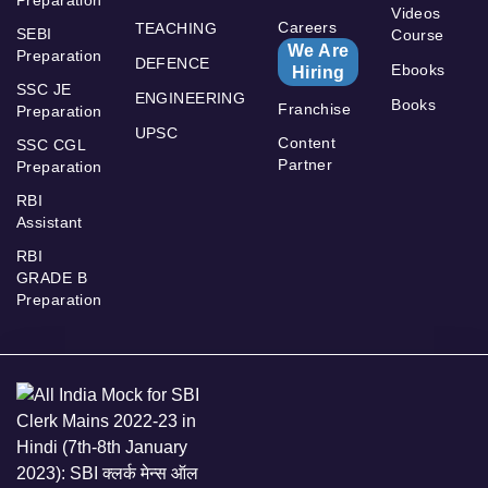
Preparation
Videos
Careers
TEACHING
SEBI
Course
We Are
Preparation
DEFENCE
Ebooks
Hiring
SSC JE
ENGINEERING
Books
Franchise
Preparation
UPSC
Content
SSC CGL
Partner
Preparation
RBI
Assistant
RBI
GRADE B
Preparation