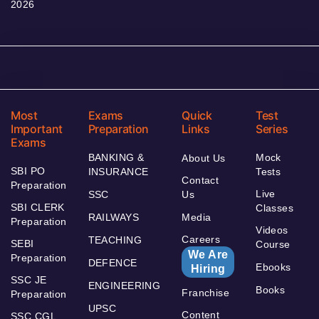
2026
Most
Exams
Quick
Test
Important
Preparation
Links
Series
Exams
BANKING &
Mock
About Us
SBI PO
INSURANCE
Tests
Contact
Preparation
Live
SSC
Us
SBI CLERK
Classes
RAILWAYS
Media
Preparation
Videos
Careers
TEACHING
SEBI
Course
We Are
Preparation
DEFENCE
Ebooks
Hiring
SSC JE
ENGINEERING
Books
Franchise
Preparation
UPSC
Content
SSC CGL