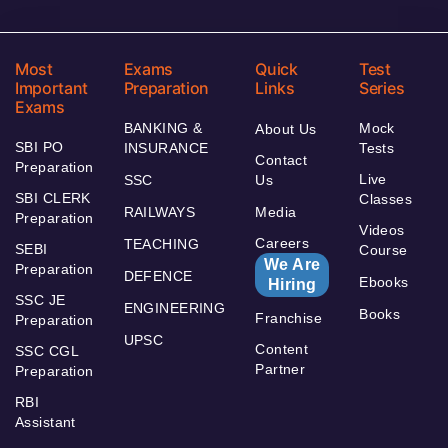
Most
Exams
Quick
Test
Important
Preparation
Links
Series
Exams
BANKING &
Mock
About Us
SBI PO
INSURANCE
Tests
Contact
Preparation
Live
SSC
Us
SBI CLERK
Classes
RAILWAYS
Media
Preparation
Videos
Careers
TEACHING
SEBI
Course
We Are
Preparation
DEFENCE
Ebooks
Hiring
SSC JE
ENGINEERING
Books
Franchise
Preparation
UPSC
Content
SSC CGL
Partner
Preparation
RBI
Assistant