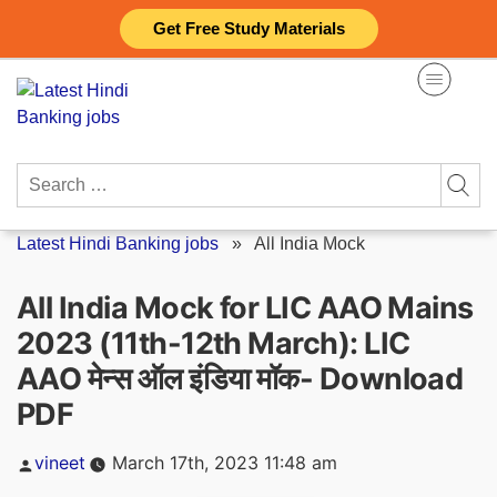
Skip
Get Free Study Materials
to
content
Search
for:
Latest Hindi Banking jobs
»
All India Mock
All India Mock for LIC AAO Mains
2023 (11th-12th March): LIC
AAO मेन्स ऑल इंडिया मॉक- Download
PDF
Posted
vineet
March 17th, 2023 11:48 am
by