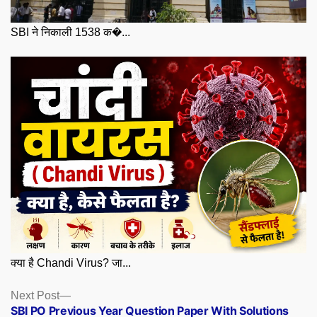
SBI ने निकाली 1538 क�...
क्या है Chandi Virus? जा...
Posts
Next
Next Post
post:
SBI PO Previous Year Question Paper With Solutions
navigation