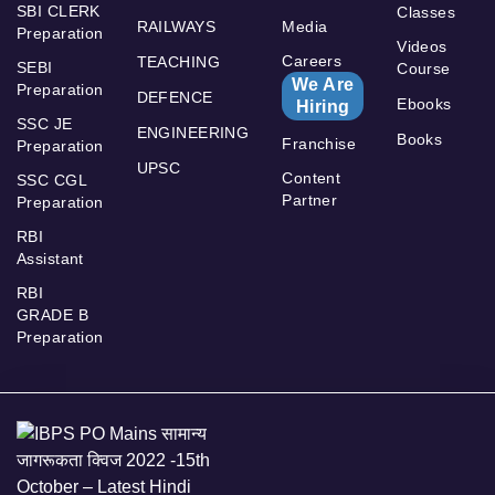
SBI CLERK
Classes
RAILWAYS
Media
Preparation
Videos
Careers
TEACHING
SEBI
Course
We Are
Preparation
DEFENCE
Ebooks
Hiring
SSC JE
ENGINEERING
Books
Franchise
Preparation
UPSC
Content
SSC CGL
Partner
Preparation
RBI
Assistant
RBI
GRADE B
Preparation