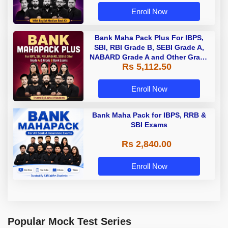
Enroll Now
Bank Maha Pack Plus For IBPS,
SBI, RBI Grade B, SEBI Grade A,
NABARD Grade A and Other Grade
Rs 5,112.50
A & Grade B Bank Exams
Enroll Now
Bank Maha Pack for IBPS, RRB &
SBI Exams
Rs 2,840.00
Enroll Now
Popular Mock Test Series