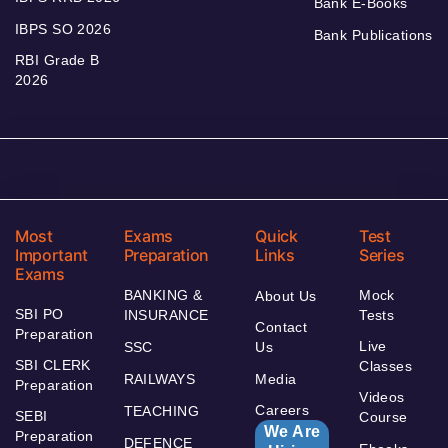
Bank E-Books
IBPS SO 2026
Bank Publications
RBI Grade B
2026
Most
Exams
Quick
Test
Important
Preparation
Links
Series
Exams
BANKING &
Mock
About Us
SBI PO
INSURANCE
Tests
Contact
Preparation
Live
SSC
Us
SBI CLERK
Classes
RAILWAYS
Media
Preparation
Videos
Careers
TEACHING
SEBI
Course
We Are
Preparation
DEFENCE