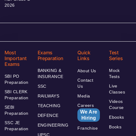
2026
Most
Exams
Quick
Test
Important
Preparation
Links
Series
Exams
BANKING &
Mock
About Us
SBI PO
INSURANCE
Tests
Contact
Preparation
Live
SSC
Us
SBI CLERK
Classes
RAILWAYS
Media
Preparation
Videos
Careers
TEACHING
SEBI
Course
We Are
Preparation
DEFENCE
Ebooks
Hiring
SSC JE
ENGINEERING
Books
Franchise
Preparation
UPSC