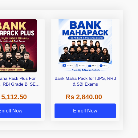
aha Pack Plus For
Bank Maha Pack for IBPS, RRB
I, RBI Grade B, SEBI
& SBI Exams
 NABARD Grade A and
 5,112.50
Rs 2,840.00
de A & Grade B Bank
Exams
Enroll Now
Enroll Now