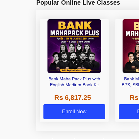
Popular Online Live Classes
Bank Maha Pack Plus with
Bank M
English Medium Book Kit
IBPS, SB
Grade A,
Rs 6,817.25
Rs
Other Gra
Enroll Now