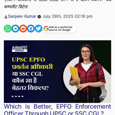
कम्पलीट डिटेल
Posted
Sanjeev Kumar
July 26th, 2025 02:18 pm
by
Add as a preferred
source on Google
Which is Better, EPFO Enforcement
Officer Through UPSC or SSC CGL?