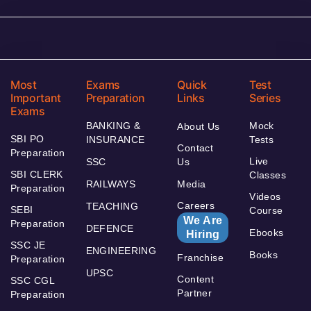
Most
Exams
Quick
Test
Important
Preparation
Links
Series
Exams
BANKING &
Mock
About Us
SBI PO
INSURANCE
Tests
Contact
Preparation
Live
SSC
Us
SBI CLERK
Classes
RAILWAYS
Media
Preparation
Videos
Careers
TEACHING
SEBI
Course
We Are
Preparation
DEFENCE
Ebooks
Hiring
SSC JE
ENGINEERING
Books
Franchise
Preparation
UPSC
Content
SSC CGL
Partner
Preparation