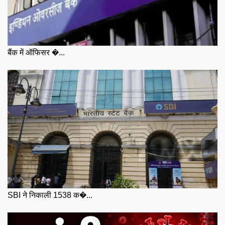
बैंक में ऑफिसर �...
SBI ने निकाली 1538 क�...