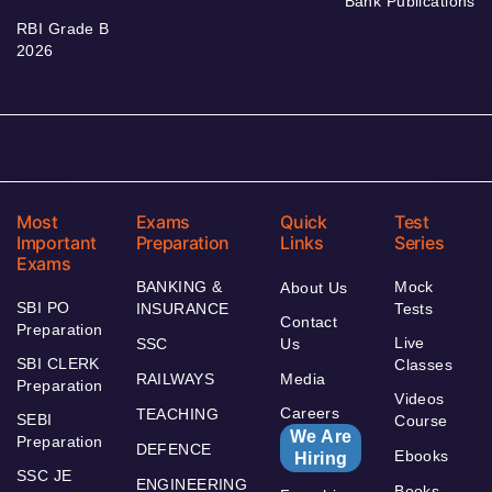
Bank Publications
RBI Grade B
2026
Most
Exams
Quick
Test
Important
Preparation
Links
Series
Exams
BANKING &
Mock
About Us
SBI PO
INSURANCE
Tests
Contact
Preparation
Live
SSC
Us
SBI CLERK
Classes
RAILWAYS
Media
Preparation
Videos
Careers
TEACHING
SEBI
Course
We Are
Preparation
DEFENCE
Ebooks
Hiring
SSC JE
ENGINEERING
Books