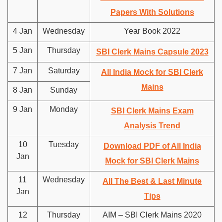
Papers With Solutions
4 Jan
Wednesday
Year Book 2022
5 Jan
Thursday
SBI Clerk Mains Capsule 2023
7 Jan
Saturday
All India Mock for SBI Clerk
Mains
8 Jan
Sunday
9 Jan
Monday
SBI Clerk Mains Exam
Analysis Trend
10
Tuesday
Download PDF of All India
Jan
Mock for SBI Clerk Mains
11
Wednesday
All The Best & Last Minute
Jan
Tips
12
Thursday
AIM – SBI Clerk Mains 2020