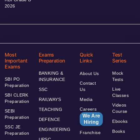
2026
Most
Exams
Quick
Test
Important
Preparation
Links
Series
Exams
BANKING &
Mock
About Us
SBI PO
INSURANCE
Tests
Contact
Preparation
Live
SSC
Us
SBI CLERK
Classes
RAILWAYS
Media
Preparation
Videos
Careers
TEACHING
SEBI
Course
We Are
Preparation
DEFENCE
Ebooks
Hiring
SSC JE
ENGINEERING
Books
Franchise
Preparation
UPSC