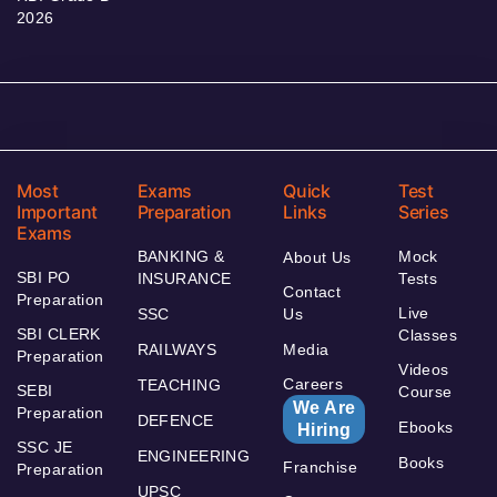
2026
Most
Exams
Quick
Test
Important
Preparation
Links
Series
Exams
BANKING &
Mock
About Us
SBI PO
INSURANCE
Tests
Contact
Preparation
Live
SSC
Us
SBI CLERK
Classes
RAILWAYS
Media
Preparation
Videos
Careers
TEACHING
SEBI
Course
We Are
Preparation
DEFENCE
Ebooks
Hiring
SSC JE
ENGINEERING
Books
Franchise
Preparation
UPSC