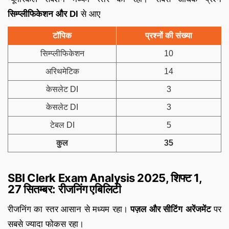
सिम्प्लीफिकेशन और DI
से आए
टॉपिक
प्रश्नों की संख्या
सिम्प्लीफिकेशन
10
अरिथमेटिक
14
केसलेट DI
3
केसलेट DI
3
टेबल DI
5
कुल
35
SBI Clerk Exam Analysis 2025, शिफ्ट 1,
27 सितम्बर: रीजनिंग एबिलिटी
रीजनिंग का स्तर आसान से मध्यम रहा।
पज़ल और सीटिंग अरेंजमेंट
पर
सबसे ज्यादा फोकस रहा।