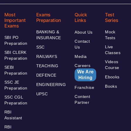
Most
Exams
Quick
Test
Important
Preparation
Links
Series
Exams
BANKING &
Mock
About Us
SBI PO
INSURANCE
Tests
Contact
Preparation
Live
SSC
Us
SBI CLERK
Classes
RAILWAYS
Media
Preparation
Videos
Careers
TEACHING
SEBI
Course
We Are
Preparation
DEFENCE
Ebooks
Hiring
SSC JE
ENGINEERING
Books
Franchise
Preparation
UPSC
Content
SSC CGL
Partner
Preparation
RBI
Assistant
RBI