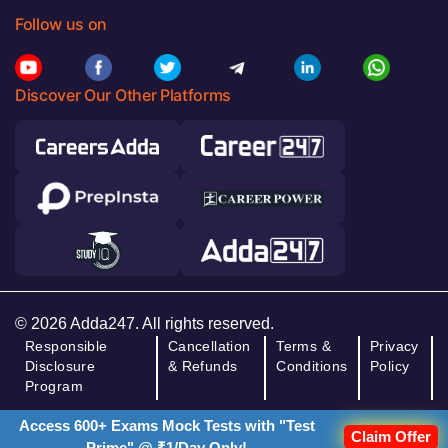
Follow us on
Discover Our Other Platforms
© 2026 Adda247. All rights reserved.
Responsible
Cancellation
Terms &
Privacy
Disclosure
& Refunds
Conditions
Policy
Program
Access 600+ Exams Mock Tests with "Test
Claim Offer
Prime" @ ₹1/Day Only!