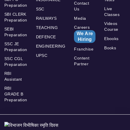
Contact
Preparation
Live
SSC
Us
SBI CLERK
Classes
RAILWAYS
Media
Preparation
Videos
Careers
TEACHING
SEBI
Course
We Are
Preparation
DEFENCE
Ebooks
Hiring
SSC JE
ENGINEERING
Books
Franchise
Preparation
UPSC
Content
SSC CGL
Partner
Preparation
RBI
Assistant
RBI
GRADE B
Preparation