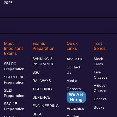
2026
Most
Exams
Quick
Test
Important
Preparation
Links
Series
Exams
BANKING &
Mock
About Us
SBI PO
INSURANCE
Tests
Contact
Preparation
Live
SSC
Us
SBI CLERK
Classes
RAILWAYS
Media
Preparation
Videos
Careers
TEACHING
SEBI
Course
We Are
Preparation
DEFENCE
Ebooks
Hiring
SSC JE
ENGINEERING
Books
Franchise
Preparation
UPSC
Content