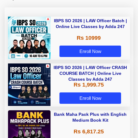
IBPS SO 2026 | LAW Officer Batch |
Online Live Classes by Adda 247
Rs 10999
Enroll Now
IBPS SO 2026 | LAW Officer CRASH
COURSE BATCH | Online Live
Classes by Adda 247
Rs 1,999.75
Enroll Now
Bank Maha Pack Plus with English
Medium Book Kit
Rs 6,817.25