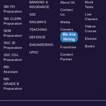
BANKING &
Mock
About Us
SBI PO
INSURANCE
Tests
Contact
Preparation
Live
SSC
Us
SBI CLERK
Classes
RAILWAYS
Media
Preparation
Videos
Careers
TEACHING
SEBI
Course
We Are
Preparation
DEFENCE
Ebooks
Hiring
SSC JE
ENGINEERING
Books
Franchise
Preparation
UPSC
Content
SSC CGL
Partner
Preparation
RBI
Assistant
RBI
GRADE B
Preparation