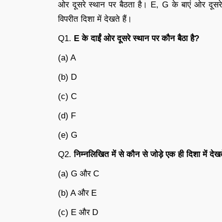
ओर दूसरे स्थान पर बैठता है। E, G के बाएं ओर दूसर
विपरीत दिशा में देखते हैं।
Q1.
E
के
दाईं
ओर
दूसरे
स्थान
पर
कौन
बैठा
है
?
(a) A
(b) D
(c) C
(d) F
(e) G
Q2.
निम्नलिखित
में
से
कौन
से
जोड़े
एक
ही
दिशा
में
देख
(a) G और C
(b) A और E
(c) E और D