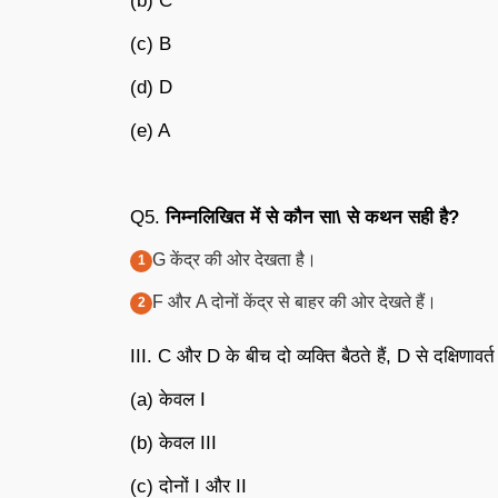
(b) C
(c) B
(d) D
(e) A
Q5.
निम्नलिखित
में
से
कौन
सा
\
से
कथन
सही
है
?
G केंद्र की ओर देखता है।
F और A दोनों केंद्र से बाहर की ओर देखते हैं।
III. C और D के बीच दो व्यक्ति बैठते हैं, D से दक्षिणावर
(a) केवल I
(b) केवल III
(c) दोनों I और II