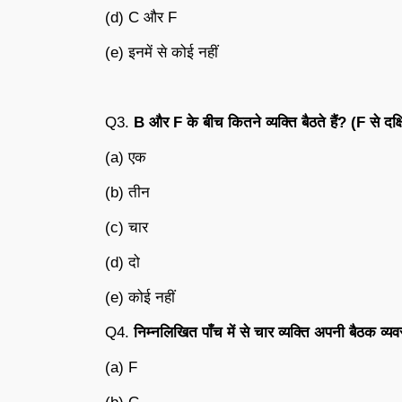
(d) C और F
(e) इनमें से कोई नहीं
Q3.
B
और
F
के
बीच
कितने
व्यक्ति
बैठते
हैं
? (F
से
दक्ष
(a) एक
(b) तीन
(c) चार
(d) दो
(e) कोई नहीं
Q4.
निम्नलिखित
पाँच
में
से
चार
व्यक्ति
अपनी
बैठक
व्यव
(a) F