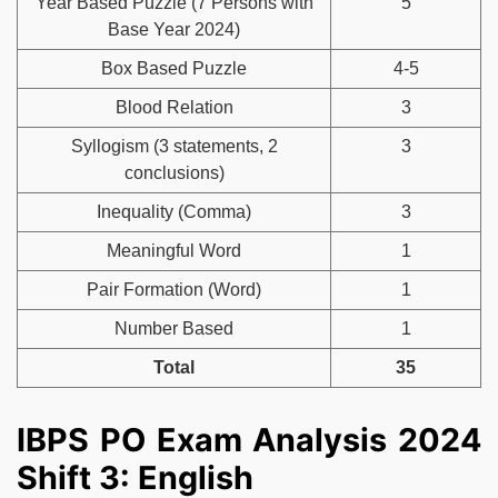
Year Based Puzzle (7 Persons with
5
Base Year 2024)
Box Based Puzzle
4-5
Blood Relation
3
Syllogism (3 statements, 2
3
conclusions)
Inequality (Comma)
3
Meaningful Word
1
Pair Formation (Word)
1
Number Based
1
Total
35
IBPS PO Exam Analysis 2024
Shift 3: English