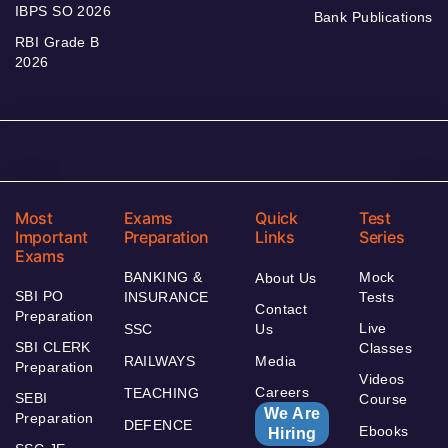
IBPS SO 2026
Bank Publications
RBI Grade B
2026
Most
Exams
Quick
Test
Important
Preparation
Links
Series
Exams
BANKING &
Mock
About Us
SBI PO
INSURANCE
Tests
Contact
Preparation
Live
SSC
Us
SBI CLERK
Classes
RAILWAYS
Media
Preparation
Videos
Careers
TEACHING
SEBI
Course
We Are
Preparation
DEFENCE
Ebooks
Hiring