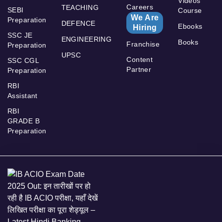
Videos
Careers
TEACHING
SEBI
Course
We Are
Preparation
DEFENCE
Ebooks
Hiring
SSC JE
ENGINEERING
Books
Franchise
Preparation
UPSC
Content
SSC CGL
Partner
Preparation
RBI
Assistant
RBI
GRADE B
Preparation