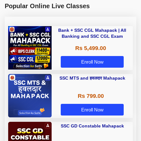
Popular Online Live Classes
Bank + SSC CGL Mahapack | All
Banking and SSC CGL Exam
Rs 5,499.00
Enroll Now
SSC MTS and हवलदार Mahapack
Rs 799.00
Enroll Now
SSC GD Constable Mahapack