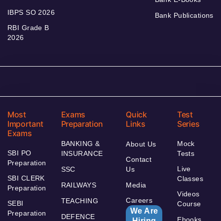
IBPS SO 2026
Bank Publications
RBI Grade B
2026
Most
Exams
Quick
Test
Important
Preparation
Links
Series
Exams
BANKING &
Mock
About Us
SBI PO
INSURANCE
Tests
Contact
Preparation
Live
SSC
Us
SBI CLERK
Classes
RAILWAYS
Media
Preparation
Videos
Careers
TEACHING
SEBI
Course
We Are
Preparation
DEFENCE
Ebooks
Hiring