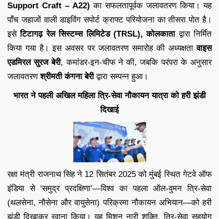
Support Craft – A22)
का सफलतापूर्वक जलावतरण किया। यह
पाँच जहाजों वाली डाइविंग सपोर्ट क्राफ्ट परियोजना का तीसरा पोत है।
इसे
टिटागढ़ रेल सिस्टम्स लिमिटेड (TRSL), कोलकाता
द्वारा निर्मित
किया गया है। इस अवसर पर जलावतरण समारोह की अध्यक्षता
वाइस
एडमिरल सुरज बेरी
, कमांडर-इन-चीफ ने की, जबकि परंपरा के अनुसार
जलावतरण
श्रीमती कंगना बेरी
द्वारा सम्पन्न हुआ।
भारत ने पहली अखिल महिला त्रि-सेवा नौकायन यात्रा को हरी झंडी
दिखाई
रक्षा मंत्री राजनाथ सिंह ने 12 सितंबर 2025 को मुंबई स्थित गेटवे ऑफ
इंडिया से ‘समुद्र प्रदक्षिणा’—विश्व का पहला ऑल-वुमन त्रि-सेवा
(थलसेना, नौसेना और वायुसेना) परिक्रमा नौकायन अभियान—को हरी
झंडी दिखाकर रवाना किया। यह मिशन नारी शक्ति, त्रि-सेवा सहयोग